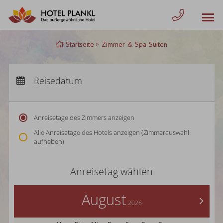
Zum
Inhalt
springen
Startseite
Zimmer & Spa-Suiten
Anreise:
keine Auswahl
Abreise:
Reisedatum
keine Auswahl
Übernachtungen:
0
Anreisetage des Zimmers anzeigen
Alle Anreisetage des Hotels anzeigen (Zimmerauswahl
aufheben)
Anreisetag wählen
August
>
2026