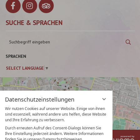
SUCHE & SPRACHEN
Suchbegriff
Suc
eingeben
SPRACHEN
SELECT LANGUAGE
▼
Datenschutzeinstellungen
Wir nutzen Cookies auf unserer Website. Einige von ihnen
sind essenziell, während andere uns helfen, diese Website
und Ihre Erfahrung zu verbessern.
Durch erneuten Aufruf des Consent-Dialogs können Sie
Ihre Einstellung jederzeit ändern. Weitere Informationen
vi
Impressum
Datenschutz
finden Sie in unseren Datenschutzhinweisen.