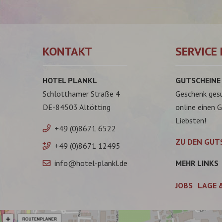
KONTAKT
SERVICE 
HOTEL PLANKL
GUTSCHEINE
Schlotthamer Straße 4
Geschenk ges
DE-84503 Altötting
online einen 
Liebsten!
+49 (0)8671 6522
ZU DEN GUT
+49 (0)8671 12495
info@hotel-plankl.de
MEHR LINKS
JOBS
LAGE 