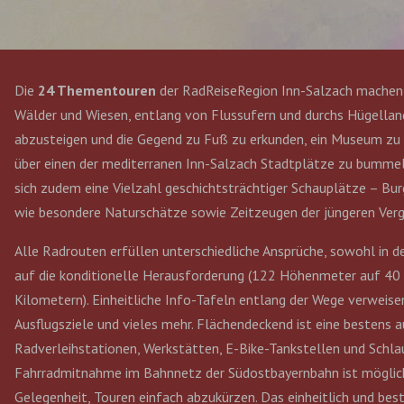
Die
24 Thementouren
der RadReiseRegion Inn-Salzach machen n
Wälder und Wiesen, entlang von Flussufern und durchs Hügelland
abzusteigen und die Gegend zu Fuß zu erkunden, ein Museum zu b
über einen der mediterranen Inn-Salzach Stadtplätze zu bummeln
sich zudem eine Vielzahl geschichtsträchtiger Schauplätze – Bu
wie besondere Naturschätze sowie Zeitzeugen der jüngeren Verg
Alle Radrouten erfüllen unterschiedliche Ansprüche, sowohl in d
auf die konditionelle Herausforderung (122 Höhenmeter auf 40
Kilometern). Einheitliche Info-Tafeln entlang der Wege verweis
Ausflugsziele und vieles mehr. Flächendeckend ist eine bestens 
Radverleihstationen, Werkstätten, E-Bike-Tankstellen und Schl
Fahrradmitnahme im Bahnnetz der Südostbayernbahn ist möglich 
Gelegenheit, Touren einfach abzukürzen. Das einheitlich und b