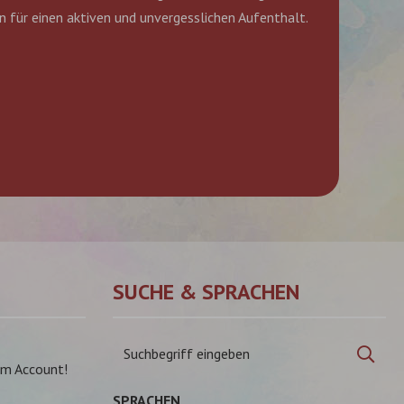
 für einen aktiven und unvergesslichen Aufenthalt.
SUCHE & SPRACHEN
Suchbegriff
Suc
eingeben
am Account!
SPRACHEN