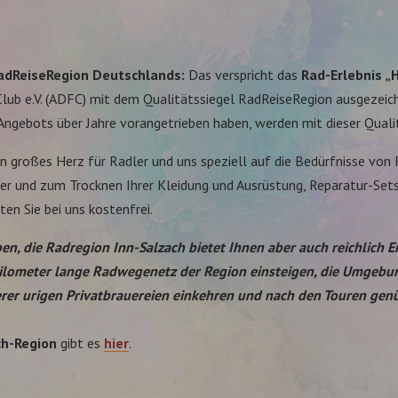
adReiseRegion Deutschlands:
Das verspricht das
Rad-Erlebnis 
b e.V. (ADFC) mit dem Qualitätssiegel RadReiseRegion ausgezeichne
ngebots über Jahre vorangetrieben haben, werden mit dieser Quali
n großes Herz für Radler und uns speziell auf die Bedürfnisse von
er und zum Trocknen Ihrer Kleidung und Ausrüstung, Reparatur-Set
en Sie bei uns kostenfrei.
en, die Radregion Inn-Salzach bietet Ihnen aber auch reichlich E
ilometer lange Radwegenetz der Region einsteigen, die Umgebung
erer urigen Privatbrauereien einkehren und nach den Touren genü
ch-Region
gibt es
hier
.