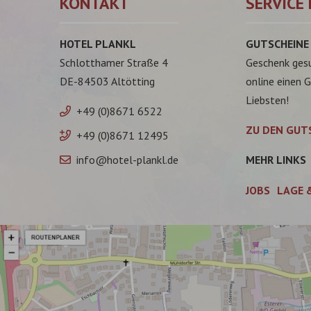
KONTAKT
SERVICE 
HOTEL PLANKL
GUTSCHEINE
Schlotthamer Straße 4
Geschenk ges
DE-84503 Altötting
online einen 
Liebsten!
+49 (0)8671 6522
ZU DEN GUT
+49 (0)8671 12495
info@hotel-plankl.de
MEHR LINKS
JOBS
LAGE 