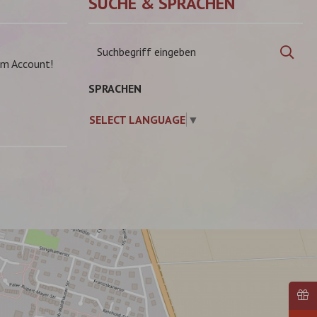
SUCHE & SPRACHEN
Suchbegriff
Suc
eingeben
am Account!
SPRACHEN
SELECT LANGUAGE
▼