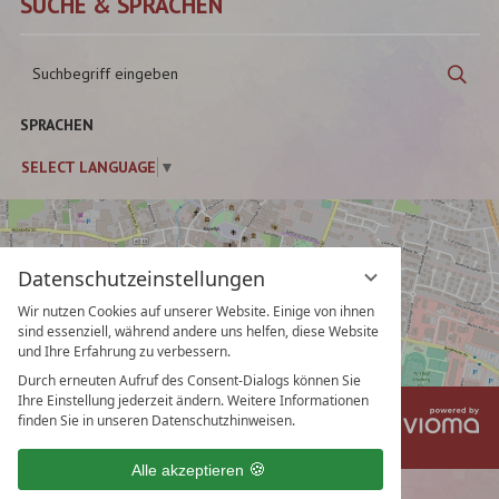
SUCHE & SPRACHEN
Suchbegriff
Suc
eingeben
SPRACHEN
SELECT LANGUAGE
▼
Datenschutzeinstellungen
Wir nutzen Cookies auf unserer Website. Einige von ihnen
sind essenziell, während andere uns helfen, diese Website
und Ihre Erfahrung zu verbessern.
Durch erneuten Aufruf des Consent-Dialogs können Sie
Ihre Einstellung jederzeit ändern. Weitere Informationen
vi
Impressum
Datenschutz
finden Sie in unseren Datenschutzhinweisen.
Gm
Datenschutzeinstellungen
AGB
Alle akzeptieren