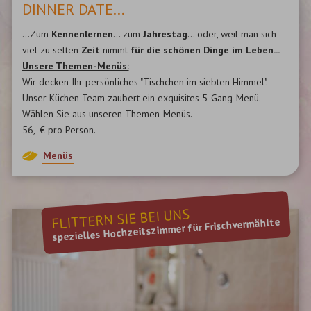
DINNER DATE...
...Zum
Kennenlernen
... zum
Jahrestag
... oder, weil man sich
viel zu selten
Zeit
nimmt
für die schönen Dinge im Leben...
Unsere Themen-Menüs:
Wir decken Ihr persönliches "Tischchen im siebten Himmel".
Unser Küchen-Team zaubert ein exquisites 5-Gang-Menü.
Wählen Sie aus unseren Themen-Menüs.
56,- € pro Person.
Menüs
FLITTERN SIE BEI UNS
spezielles Hochzeitszimmer für Frischvermählte