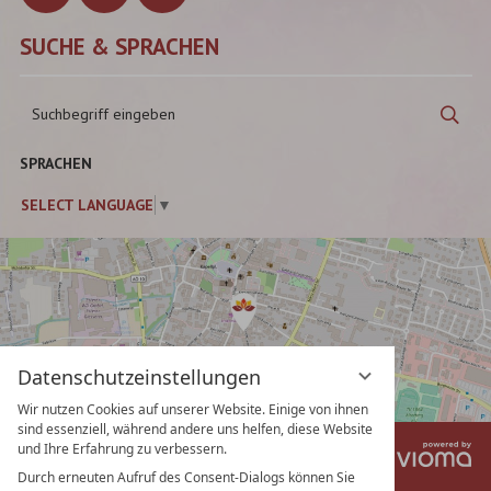
SUCHE & SPRACHEN
Suchbegriff
Suc
eingeben
SPRACHEN
SELECT LANGUAGE
▼
Datenschutzeinstellungen
Wir nutzen Cookies auf unserer Website. Einige von ihnen
sind essenziell, während andere uns helfen, diese Website
und Ihre Erfahrung zu verbessern.
vi
Impressum
Datenschutz
Gm
Datenschutzeinstellungen
AGB
Durch erneuten Aufruf des Consent-Dialogs können Sie