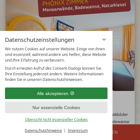
PHÖNIX ZIMMER
Marmorwände, Badewanne, Naturkiesel
Datenschutzeinstellungen
Wir nutzen Cookies auf unserer Website. Einige von ihnen
sind essenziell, während andere uns helfen, diese Website
und Ihre Erfahrung zu verbessern.
Durch erneuten Aufruf des Consent-Dialogs können Sie
Ihre Einstellung jederzeit ändern. Weitere Informationen
finden Sie in unseren Datenschutzhinweisen.
Alle akzeptieren
PHÖNIX ZIMMER
Nur essenzielle Cookies
In diesem Zimmer gibt es viele kleine und große Mosaikbilder
Übersicht nicht essenzieller Cookies
zum Entdecken. Entspannen Sie in der großzügigen Badewanne
und bewundern Sie das aufwendig gestaltete Magmaglas. Die
Datenschutzhinweise
Impressum
ANFRAGEN
BUCHEN
GUTSCHEIN
Marmorwände geben dem Zimmer einen besonderen Charme.