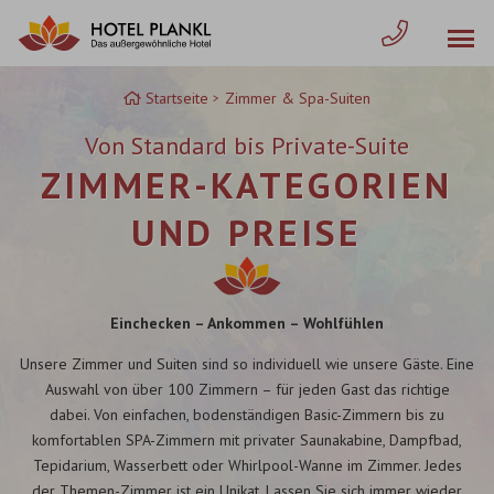
Zum
Inhalt
springen
Startseite
Zimmer & Spa-Suiten
Von Standard bis Private-Suite
ZIMMER-KATEGORIEN
UND PREISE
Einchecken – Ankommen – Wohlfühlen
Unsere Zimmer und Suiten sind so individuell wie unsere Gäste. Eine
Auswahl von über 100 Zimmern – für jeden Gast das richtige
dabei. Von einfachen, bodenständigen Basic-Zimmern bis zu
komfortablen SPA-Zimmern mit privater Saunakabine, Dampfbad,
Tepidarium, Wasserbett oder Whirlpool-Wanne im Zimmer. Jedes
der Themen-Zimmer ist ein Unikat. Lassen Sie sich immer wieder