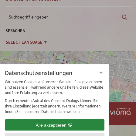
Suchbegriff
Suc
eingeben
SPRACHEN
SELECT LANGUAGE
▼
Datenschutzeinstellungen
Wir nutzen Cookies auf unserer Website. Einige von ihnen
sind essenziell, während andere uns helfen, diese Website
und Ihre Erfahrung zu verbessern.
Durch erneuten Aufruf des Consent-Dialogs können Sie
Ihre Einstellung jederzeit ändern. Weitere Informationen
vi
Impressum
Datenschutz
finden Sie in unseren Datenschutzhinweisen.
Gm
Datenschutzeinstellungen
AGB
Alle akzeptieren