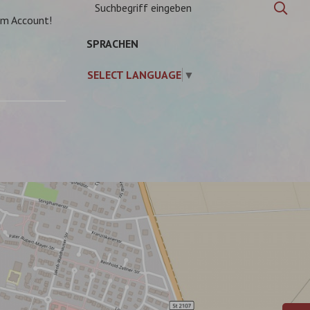
Suchbegriff
Suc
eingeben
am Account!
SPRACHEN
SELECT LANGUAGE
▼