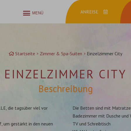
MENÜ
Anreise
Startseite
Zimmer & Spa-Suiten
Einzelzimmer City
EINZELZIMMER CITY
Beschreibung
LE, die tagsüber viel vor
Die Betten sind mit Matratzen
Badezimmer mit Dusche und W
, um gestärkt in den neuen
TV und Schreibtisch