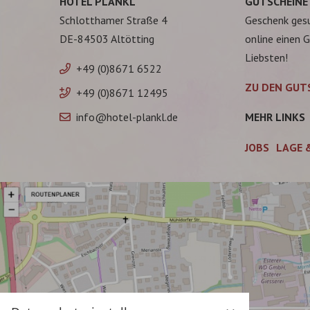
HOTEL PLANKL
GUTSCHEINE
Schlotthamer Straße 4
Geschenk ges
DE-84503 Altötting
online einen 
Liebsten!
+49 (0)8671 6522
ZU DEN GUT
+49 (0)8671 12495
info@hotel-plankl.de
MEHR LINKS
JOBS
LAGE 