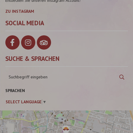
Entdecken Sie unseren Instagram Account!
ZU INSTAGRAM
SOCIAL MEDIA
SUCHE & SPRACHEN
Suchbegriff
Suc
eingeben
SPRACHEN
SELECT LANGUAGE
▼