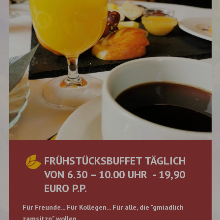
FRÜHSTÜCKSBUFFET TÄGLICH
VON 6.30 – 10.00 UHR - 19,90
EURO P.P.
Für Freunde... Für Kollegen... Für alle, die "gmiadlich
zamsitzn" wollen...