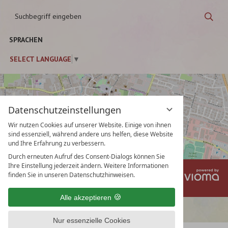
Suchbegriff
Suc
eingeben
SPRACHEN
SELECT LANGUAGE
▼
Datenschutzeinstellungen
Wir nutzen Cookies auf unserer Website. Einige von ihnen
sind essenziell, während andere uns helfen, diese Website
und Ihre Erfahrung zu verbessern.
Durch erneuten Aufruf des Consent-Dialogs können Sie
Ihre Einstellung jederzeit ändern. Weitere Informationen
vi
Impressum
Datenschutz
finden Sie in unseren Datenschutzhinweisen.
Gm
Datenschutzeinstellungen
AGB
Alle akzeptieren
Nur essenzielle Cookies