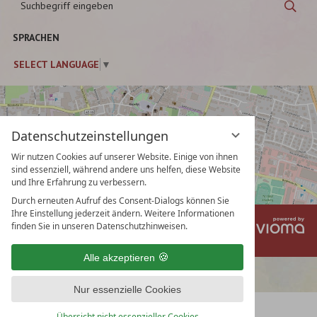
Suc
eingeben
SPRACHEN
SELECT LANGUAGE
▼
Datenschutzeinstellungen
Wir nutzen Cookies auf unserer Website. Einige von ihnen
sind essenziell, während andere uns helfen, diese Website
und Ihre Erfahrung zu verbessern.
Durch erneuten Aufruf des Consent-Dialogs können Sie
Ihre Einstellung jederzeit ändern. Weitere Informationen
vi
Impressum
Datenschutz
finden Sie in unseren Datenschutzhinweisen.
Gm
Datenschutzeinstellungen
AGB
Alle akzeptieren
Nur essenzielle Cookies
Übersicht nicht essenzieller Cookies